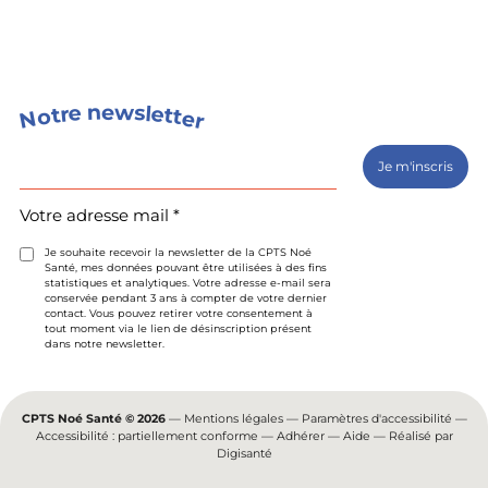
s
n
w
e
e
l
e
r
t
t
o
t
e
N
r
Votre
adresse
mail
(Nécessaire)
Votre adresse mail *
Je souhaite recevoir la newsletter de la CPTS Noé
Santé, mes données pouvant être utilisées à des fins
statistiques et analytiques. Votre adresse e-mail sera
conservée pendant 3 ans à compter de votre dernier
contact. Vous pouvez retirer votre consentement à
tout moment via le lien de désinscription présent
dans notre newsletter.
CPTS Noé Santé © 2026
—
Mentions légales
—
Paramètres d'accessibilité
—
Accessibilité : partiellement conforme
—
Adhérer
—
Aide
— Réalisé par
Digisanté