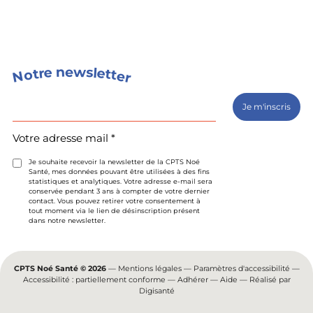
s
n
w
e
e
l
e
r
t
t
o
t
e
N
r
Votre
adresse
mail
(Nécessaire)
Votre adresse mail *
Je souhaite recevoir la newsletter de la CPTS Noé
Santé, mes données pouvant être utilisées à des fins
statistiques et analytiques. Votre adresse e-mail sera
conservée pendant 3 ans à compter de votre dernier
contact. Vous pouvez retirer votre consentement à
tout moment via le lien de désinscription présent
dans notre newsletter.
CPTS Noé Santé © 2026
—
Mentions légales
—
Paramètres d'accessibilité
—
Accessibilité : partiellement conforme
—
Adhérer
—
Aide
— Réalisé par
Digisanté