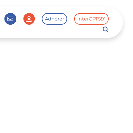
Adhérer
InterCPTS91
cebook de CPTS
 à Linkedin de CPTS