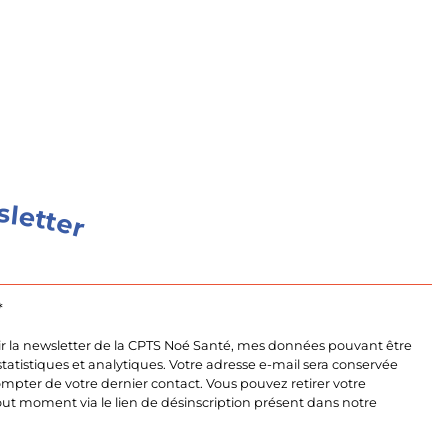
s
l
e
t
t
e
r
*
ir la newsletter de la CPTS Noé Santé, mes données pouvant être
s statistiques et analytiques. Votre adresse e-mail sera conservée
mpter de votre dernier contact. Vous pouvez retirer votre
t moment via le lien de désinscription présent dans notre