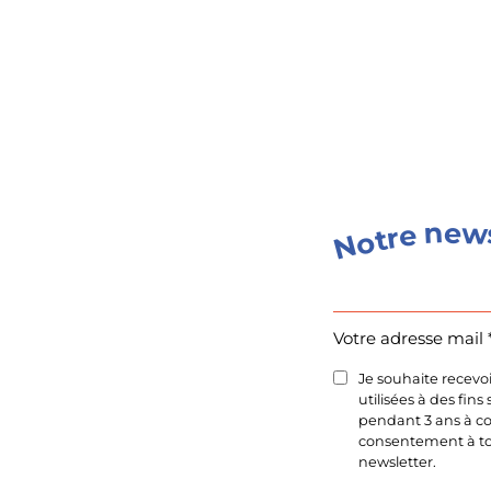
n
w
e
e
r
t
o
N
Votre
adresse
mail
Votre adresse mail 
(Nécessaire)
Je souhaite recevo
utilisées à des fin
pendant 3 ans à co
consentement à tou
newsletter.