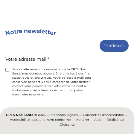
s
n
w
e
e
l
e
r
t
t
o
t
e
N
r
Votre
adresse
mail
(Nécessaire)
Votre adresse mail *
Je souhaite recevoir la newsletter de la CPTS Noé
Santé, mes données pouvant être utilisées à des fins
statistiques et analytiques. Votre adresse e-mail sera
conservée pendant 3 ans à compter de votre dernier
contact. Vous pouvez retirer votre consentement à
tout moment via le lien de désinscription présent
dans notre newsletter.
CPTS Noé Santé © 2026
—
Mentions légales
—
Paramètres d'accessibilité
—
Accessibilité : partiellement conforme
—
Adhérer
—
Aide
— Réalisé par
Digisanté