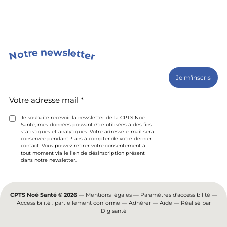
s
n
w
e
e
l
e
r
t
t
o
t
e
N
r
Votre
adresse
mail
(Nécessaire)
Votre adresse mail *
Je souhaite recevoir la newsletter de la CPTS Noé
Santé, mes données pouvant être utilisées à des fins
statistiques et analytiques. Votre adresse e-mail sera
conservée pendant 3 ans à compter de votre dernier
contact. Vous pouvez retirer votre consentement à
tout moment via le lien de désinscription présent
dans notre newsletter.
CPTS Noé Santé © 2026
—
Mentions légales
—
Paramètres d'accessibilité
—
Accessibilité : partiellement conforme
—
Adhérer
—
Aide
— Réalisé par
Digisanté