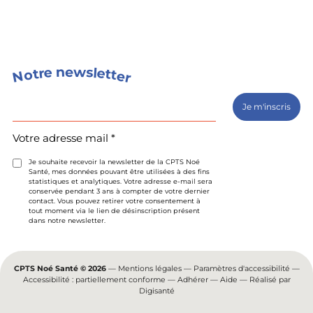
s
n
w
e
e
l
e
r
t
t
o
t
e
N
r
Votre
adresse
mail
(Nécessaire)
Votre adresse mail *
Je souhaite recevoir la newsletter de la CPTS Noé
Santé, mes données pouvant être utilisées à des fins
statistiques et analytiques. Votre adresse e-mail sera
conservée pendant 3 ans à compter de votre dernier
contact. Vous pouvez retirer votre consentement à
tout moment via le lien de désinscription présent
dans notre newsletter.
CPTS Noé Santé © 2026
—
Mentions légales
—
Paramètres d'accessibilité
—
Accessibilité : partiellement conforme
—
Adhérer
—
Aide
— Réalisé par
Digisanté