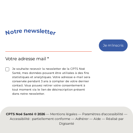
s
n
w
e
e
l
e
r
t
t
o
t
e
N
r
Votre
adresse
mail
(Nécessaire)
Votre adresse mail *
Je souhaite recevoir la newsletter de la CPTS Noé
Santé, mes données pouvant être utilisées à des fins
statistiques et analytiques. Votre adresse e-mail sera
conservée pendant 3 ans à compter de votre dernier
contact. Vous pouvez retirer votre consentement à
tout moment via le lien de désinscription présent
dans notre newsletter.
CPTS Noé Santé © 2026
—
Mentions légales
—
Paramètres d'accessibilité
—
Accessibilité : partiellement conforme
—
Adhérer
—
Aide
— Réalisé par
Digisanté