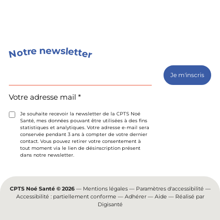
s
n
w
e
e
l
e
r
t
t
o
t
e
N
r
Votre
adresse
mail
(Nécessaire)
Votre adresse mail *
Je souhaite recevoir la newsletter de la CPTS Noé
Santé, mes données pouvant être utilisées à des fins
statistiques et analytiques. Votre adresse e-mail sera
conservée pendant 3 ans à compter de votre dernier
contact. Vous pouvez retirer votre consentement à
tout moment via le lien de désinscription présent
dans notre newsletter.
CPTS Noé Santé © 2026
—
Mentions légales
—
Paramètres d'accessibilité
—
Accessibilité : partiellement conforme
—
Adhérer
—
Aide
— Réalisé par
Digisanté